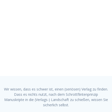
Skip
to
content
Hinweise für
Autoren
Achter Verlag - Wir machen schöne Bücher!
Wir wissen, dass es schwer ist, einen (seriösen) Verlag zu finden.
Dass es nichts nutzt, nach dem Schrottflintenprinzip
Manuskripte in die (Verlags-) Landschaft zu schießen, wissen Sie
sicherlich selbst.