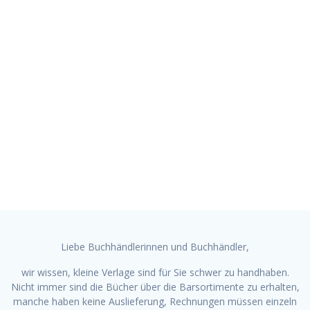
Skip
to
content
Hinweise für den
Buchhandel
Achter Verlag - Wir machen schöne Bücher!
Liebe Buchhändlerinnen und Buchhändler,
wir wissen, kleine Verlage sind für Sie schwer zu handhaben.
Nicht immer sind die Bücher über die Barsortimente zu erhalten,
manche haben keine Auslieferung, Rechnungen müssen einzeln