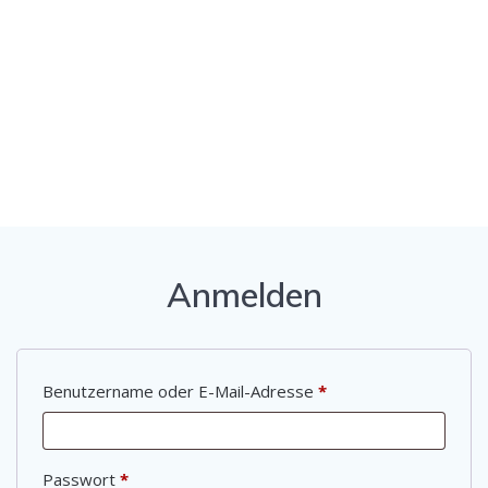
Skip
to
content
Mein Konto
Anmelden
Erforderlich
Benutzername oder E-Mail-Adresse
*
Erforderlich
Passwort
*