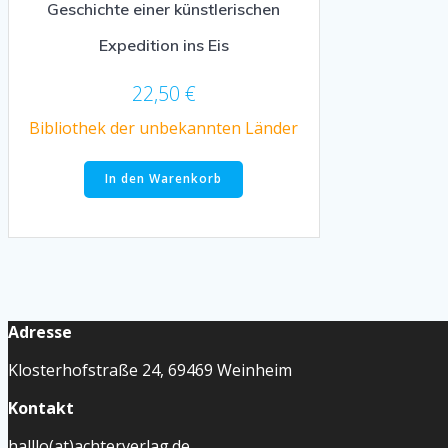
Geschichte einer künstlerischen
Expedition ins Eis
22,50
€
Bibliothek der unbekannten Länder
In den Warenkorb
Adresse
Klosterhofstraße 24, 69469 Weinheim
Kontakt
halllo(at)achterverlag.de