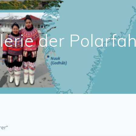
lerie der Polarfah
rer“