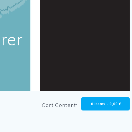
rer
0 items -
0,00
€
Cart Content: