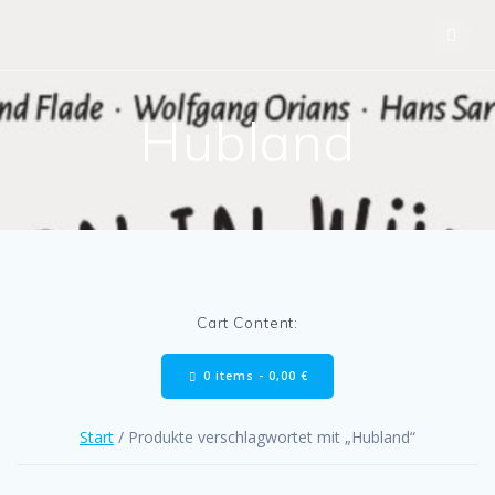
Skip
to
content
Hubland
Cart Content:
0 items -
0,00
€
Start
/ Produkte verschlagwortet mit „Hubland“