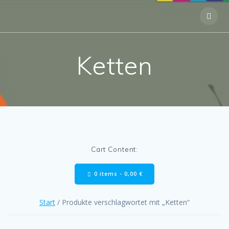
Skip
to
content
Ketten
Cart Content:
0 items -
0,00
€
Start
/ Produkte verschlagwortet mit „Ketten“