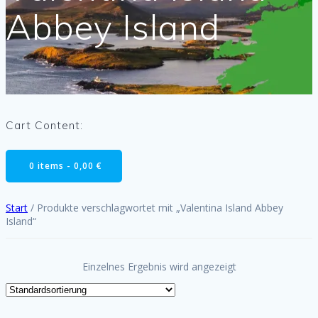
Abbey Island
Cart Content:
0 items -
0,00
€
Start
/ Produkte verschlagwortet mit „Valentina Island Abbey
Island“
Einzelnes Ergebnis wird angezeigt