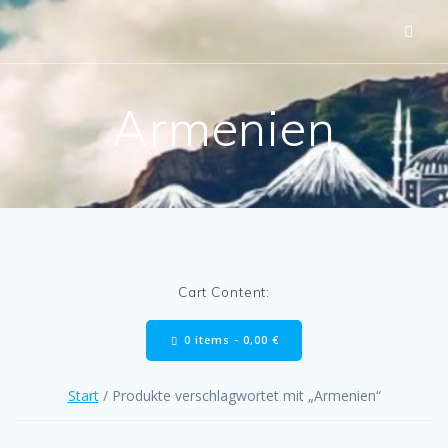
Skip
to
content
Armenien
Cart Content:
0 items -
0,00
€
Start
/ Produkte verschlagwortet mit „Armenien“