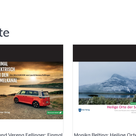
te
und Verena Fellinger: Einmal
Monika Belting: Heilige Ort