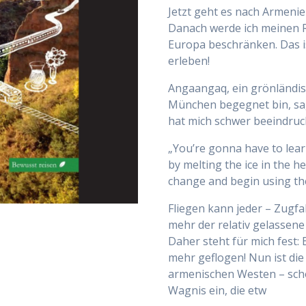
Jetzt geht es nach Armenien
Danach werde ich meinen R
Europa beschränken. Das ist
erleben!
Angaangaq, ein grönländis
München begegnet bin, sa
hat mich schwer beeindruck
„You’re gonna have to learn
by melting the ice in the h
change and begin using the
Fliegen kann jeder – Zugf
mehr der relativ gelassen
Daher steht für mich fest: 
mehr geflogen! Nun ist die
armenischen Westen – scho
Wagnis ein, die etw