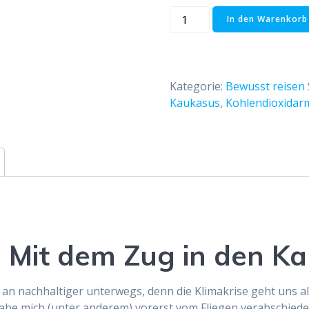
Caroline
In den Warenkorb
Gustke:
Mit
dem
Zug
Kategorie:
Bewusst reisen
in
Kaukasus
,
Kohlendioxidar
den
Kaukasus
Menge
: Mit dem Zug in den K
 an nachhaltiger unterwegs, denn die Klimakrise geht uns al
 habe mich (unter anderem) vorerst vom Fliegen verabschiedet