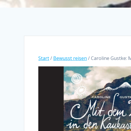
Start
/
Bewusst reisen
/ Caroline Gustke: 