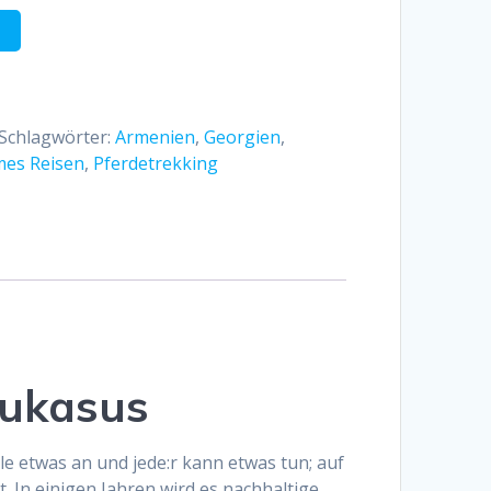
Schlagwörter:
Armenien
,
Georgien
,
mes Reisen
,
Pferdetrekking
aukasus
le etwas an und jede:r kann etwas tun; auf
. In einigen Jahren wird es nachhaltige