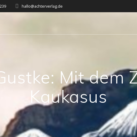
7239
hallo@achterverlag.de
Gustke: Mit dem 
Kaukasus