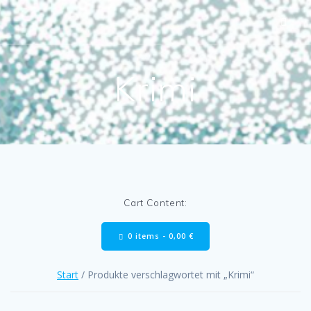
Skip
to
content
Krimi
Cart Content:
0 items -
0,00
€
Start
/ Produkte verschlagwortet mit „Krimi“