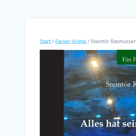
Start
/
Färöer-Krimis
/ Steintór Rasmussen: