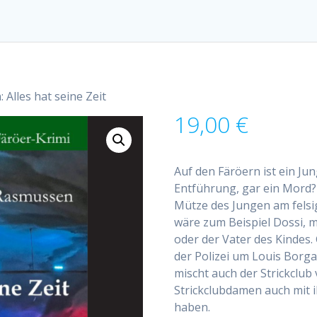
 Alles hat seine Zeit
19,00
€
Auf den Färöern ist ein Ju
Entführung, gar ein Mord? 
Mütze des Jungen am felsig
wäre zum Beispiel Dossi, m
oder der Vater des Kindes.
der Polizei um Louis Borga
mischt auch der Strickclub 
Strickclubdamen auch mit 
haben.