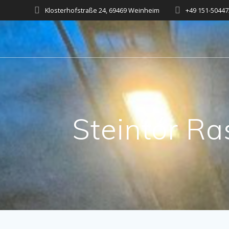
Skip
Klosterhofstraße 24, 69469 Weinheim
+49 151-5044
to
content
Steintór Ra