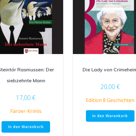
Steintór Rasmussen: Der
Die Lady von Crimehei
siebzehnte Mann
20,00
€
17,00
€
Edition 8 Geschichten
Färöer-Krimis
In den Warenkorb
In den Warenkorb