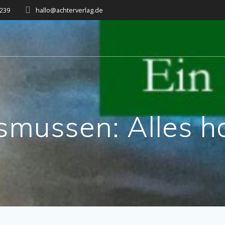
7239
hallo@achterverlag.de
smussen: Alles ha