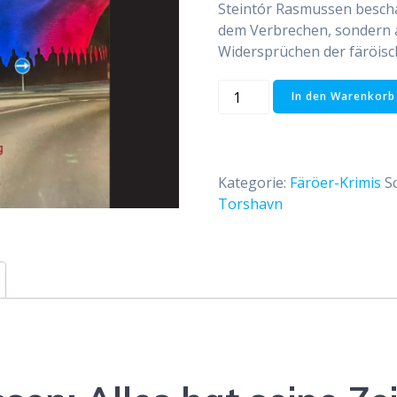
Steintór Rasmussen beschäf
dem Verbrechen, sondern a
Widersprüchen der färöisch
Steintór
In den Warenkorb
Rasmussen:
Alles
hat
seine
Kategorie:
Färöer-Krimis
S
Zeit
Torshavn
Menge