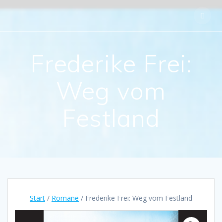
Skip
to
content
Frederike Frei:
Weg vom
Festland
Start
/
Romane
/ Frederike Frei: Weg vom Festland