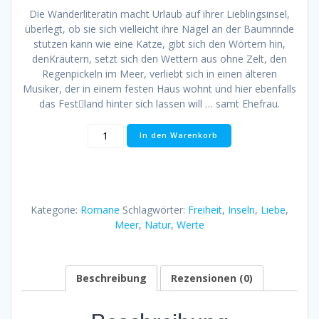
Die Wanderliteratin macht Urlaub auf ihrer Lieblingsinsel,
überlegt, ob sie sich vielleicht ihre Nägel an der Baumrinde
stutzen kann wie eine Katze, gibt sich den Wörtern hin,
denKräutern, setzt sich den Wettern aus ohne Zelt, den
Regenpickeln im Meer, verliebt sich in einen älteren
Musiker, der in einem festen Haus wohnt und hier ebenfalls
das Fest￾land hinter sich lassen will … samt Ehefrau.
Frederike
In den Warenkorb
Frei:
Weg
vom
Festland
Menge
Kategorie:
Romane
Schlagwörter:
Freiheit
,
Inseln
,
Liebe
,
Meer
,
Natur
,
Werte
Beschreibung
Rezensionen (0)