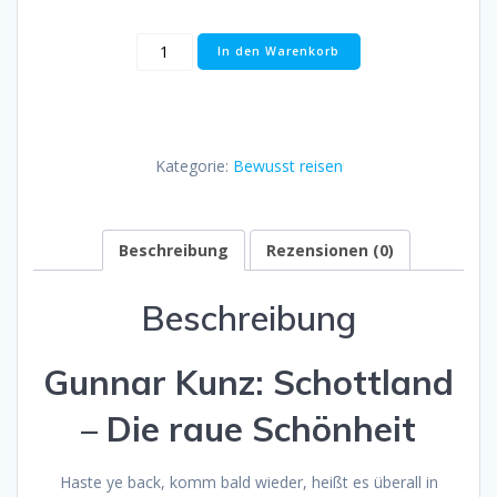
Gunnar
In den Warenkorb
Kunz:
Schottland
-
Die
raue
Kategorie:
Bewusst reisen
Schönheit
Menge
Beschreibung
Rezensionen (0)
Beschreibung
Gunnar Kunz: Schottland
– Die raue Schönheit
Haste ye back, komm bald wieder, heißt es überall in