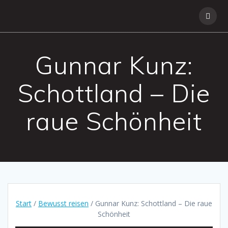
Skip
to
content
Gunnar Kunz:
Schottland – Die
raue Schönheit
Start
/
Bewusst reisen
/ Gunnar Kunz: Schottland – Die raue
Schönheit