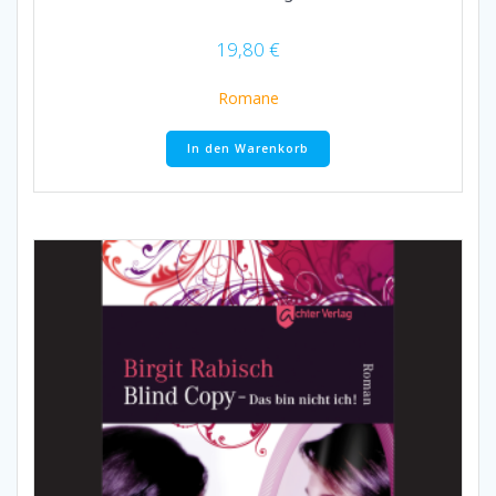
19,80
€
Romane
In den Warenkorb